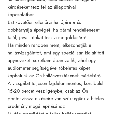
kérdéseket tesz fel az állapotával
kapcsolatban.
Ezt követően ellenőrzi hallójárata és
dobhártyája épségét, ha bármi rendelleneset
talál, javaslatokat tesz a megoldására!
Ha minden rendben ment, elkezdhetjük a
hallásvizsgálatot, ami egy speciálisan kialakított
úgynevezett süketkamrában zajlik, ahol egy
audiometer segítségével tökéletes képet
kaphatunk az Ön hallásvesztésének mértékéről.
A vizsgálat teljesen fájdalommentes, körülbelül
15-20 percet vesz igénybe, csak az Ön
pontosvisszajelzéseire van szükségünk a hiteles
eredmény megállapításához.
Miután megtörtént a teljes hallásvizsgálat,