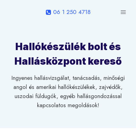
Skip
06 1 250 4718
to
content
Hallókészülék bolt és
Hallásközpont kereső
Ingyenes hallásvizsgálat, tanácsadás, minőségi
angol és amerikai hallókészülékek, zajvédők,
uszodai füldugók, egyéb hallásgondozással
kapcsolatos megoldások!