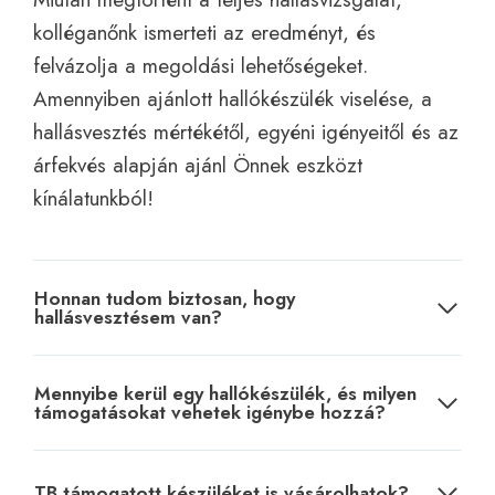
kolléganőnk ismerteti az eredményt, és
felvázolja a megoldási lehetőségeket.
Amennyiben ajánlott hallókészülék viselése, a
hallásvesztés mértékétől, egyéni igényeitől és az
árfekvés alapján ajánl Önnek eszközt
kínálatunkból!
Honnan tudom biztosan, hogy
hallásvesztésem van?
Mennyibe kerül egy hallókészülék, és milyen
támogatásokat vehetek igénybe hozzá?
TB támogatott készüléket is vásárolhatok?